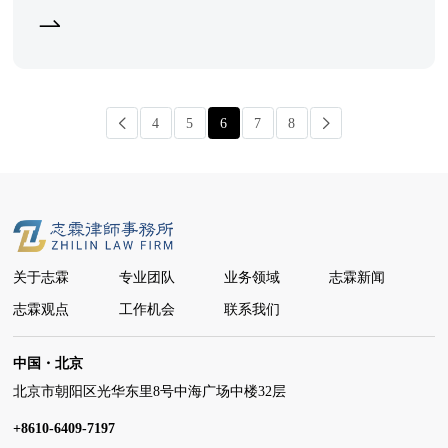
4
5
6
7
8
关于志霖
专业团队
业务领域
志霖新闻
志霖观点
工作机会
联系我们
中国・北京
北京市朝阳区光华东里8号中海广场中楼32层
+8610-6409-7197