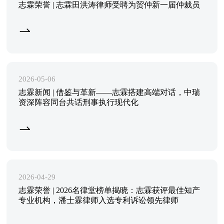
志霖荣誉 | 志霖田洪涛律师受聘为贸仲新一届仲裁员
2026-05-06
志霖新闻 | 借鉴与革新——志霖搭建高端对话，中瑞
资深阵容同台共话刑事执行现代化
2026-04-29
志霖荣誉 | 2026名律堂榜单揭晓：志霖获评最佳知产
专业机构，潘士霖律师入选专利诉讼领先律师