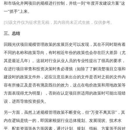
和市场化并网项目的规模进行控制，并统一到“年度开发建设方案”这
一“抓手”上来。
[5]该文件仅为征求意见稿，其内容尚未正式生效，仅供参考。
三、总结
回顾光伏项目规模管理政策的发展历史可以发现，其在不同时期有着
不同的名称和政策导向，有时相近年份的政策也会存在巨大差异（尤
其是最近几年）。这就对行业从业人员的专业性提出了很高的要求，
在进行项目审查和投资决策时务必谨慎（如除了了解清楚项目立项和
建设时的政策文件外，还应注意后来出台的文件是否对之前的文件内
容有所修正及是否有溯及既往的效力，这点在电价政策和用地政策等
方面表现得尤为明显），否则在认定项目所适用的政策时可能出现错
误，进而导致投资损失。
另一方面，虽然上述规模管理政策不断变化，但“万变不离其宗”，其
内在逻辑是统一的，即国家根据行业总体规划、发展现状、技术水
平、配套资源等各方面因素，通过计划、规划、指标、方案等手段对