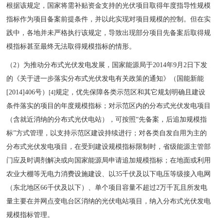
根据该规定，国家将需补贴资金支持的光伏项目取得年度指导性规模
指标作为项目备案前提条件，并以此实现对项目规模的控制。但在实
践中，各地并未严格执行该规定，导致出现部分项目先备案后取得规
模指标甚至最终无法取得规模指标的情形。
（2）为推动分布式光伏发电发展，国家能源局于2014年9月2日下发
的《关于进一步落实分布式光伏发电有关政策的通知》（国能新能
[2014]406号）
规定，优先保障各类示范区和其它规划明确且建设
[4]
条件落实的项目的年度规模指标；对示范区内的分布式光伏发电项目
（含就近消纳的分布式光伏电站），可按照“先备案，后追加规模指
标”方式管理，以支持示范区建设持续进行；对各类自发自用为主的
分布式光伏发电项目，在受到建设规模指标限制时，省级能源主管部
门应及时调剂解决或向国家能源局申请追加规模指标；在地面或利用
农业大棚等无电力消费设施建设、以35千伏及以下电压等级接入电网
（东北地区66千伏及以下）、单个项目容量不超过2万千瓦且所发电
量主要在并网点变电台区消纳的光伏电站项目，纳入分布式光伏发电
规模指标管理。