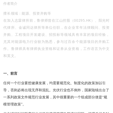
作者简介
擅长领域：能源、投资并购等
在加入志霖律所前，鲁律师曾在江山控股（00295.HK）、阳光时
代律所、金诚同达律所等单位任职，在企业常年法律顾问、投资
并购、工程项目开发建设、招投标等领域具有丰富的项目经验，
尤其对能源电力行业较为熟悉，参与过百余个能源项目的并购工
作。鲁律师具有律师执业资格和证券从业资格，工作语言为中文
和英文。
一、前言
任何一个行业要想健康发展，均需要规范化、制度化的政策加以引
导，否则必将出现无序和混乱。光伏行业也不例外，国家陆续出台了
一系列政策文件规范行业发展，其中很重要的一个组成部分便是“规
模管理政策”。