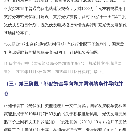
即行业内所称的“531新政”。根据发改能源〔2018〕823号文规定，暂
不安排2018年普通光伏电站建设规模，安排1000万千瓦左右规模用于
支持分布式光伏项目建设，支持光伏扶贫，及时下达“十三五”第二批
光伏扶贫项目计划，视光伏发电规模控制情况再行研究光伏发电领跑
基地建设事宜。
“531新政”的出台给规模迅速扩张的光伏行业踩下了急刹车，国家需
要考虑采取新的措施解决弃光限电、补贴拖欠等问题。
[4]该文件已被《国家能源局公告2019年第7号—规范性文件清理结
果》（2019年11月8日发布；2019年11月8日实施）废止。
（三）第三阶段：
补贴资金导向和并网消纳条件导向并
存
正如作者在《光伏项目类型梳理》一文中所说，国家发展改革委和国
家能源局于2019年1月7日印发的《关于积极推进风电、光伏发电无补
贴平价上网有关工作的通知》（发改能源〔2019〕19号）拉开了光伏
项目平价上网时代的大幕。在规模管理方面，发改能源〔2019〕19号