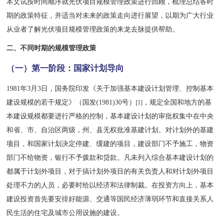
本文试按时间顺序就光伏项目规模管理政策进行回顾，梳理总结各时
期的政策特征，并适当对未来的政策走向进行展望，以期为广大行业
从业者了解光伏项目规模管理政策的来龙去脉提供帮助。
二、不同时期的规模管理政策
（一）第一阶段：
国家计划导向
1981年3月3日，国务院印发《关于加强基本建设计划管理、控制基本
建设规模的若干规定》（国发(1981)30号）
，规定全国和地方的基
[1]
本建设规模都要进行严格的控制，基本建设计划的审批权集中在中央
和省、市、自治区两级，州、县无权批准基建计划。对计划外的基建
项目，和国家计划决定停建、缓建的项目，建设部门不予施工，物资
部门不给物资，银行不予拨款和贷款。凡未列入综合基本建设计划的
都属于计划外项目，对于搞计划外项目的有关负责人和对计划外项目
处理不力的人员，必要时给以经济和法律制裁。在投资方向上，基本
建设投资首先要安排好能源、交通等国民经济薄弱环节和直接关系人
民生活的住宅及城市公用设施的建设。